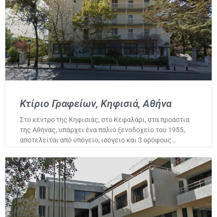
Κτίριο Γραφείων, Κηφισιά, Αθήνα
Στο κέντρο της Κηφισιάς, στο Κεφαλάρι, στα προάστια
της Αθήνας, υπάρχει ένα παλιό ξενοδοχείο του 1955,
αποτελείται από υπόγειο, ισόγειο και 3 ορόφους…