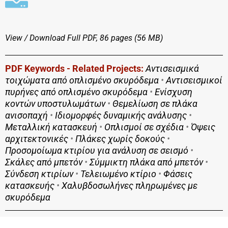
View / Download
Full PDF, 86 pages (56 MΒ)
PDF Keywords - Related Projects:
Αντισεισμικά
τοιχώματα από οπλισμένο σκυρόδεμα
•
Αντισεισμικοί
πυρήνες από οπλισμένο σκυρόδεμα
•
Ενίσχυση
κοντών υποστυλωμάτων
•
Θεμελίωση σε πλάκα
ανισοπαχή
•
Ιδιομορφές δυναμικής ανάλυσης
•
Μεταλλική κατασκευή
•
Οπλισμοί σε σχέδια
•
Όψεις
αρχιτεκτονικές
•
Πλάκες χωρίς δοκούς
•
Προσομοίωμα κτιρίου για ανάλυση σε σεισμό
•
Σκάλες από μπετόν
•
Σύμμικτη πλάκα από μπετόν
•
Σύνδεση κτιρίων
•
Τελειωμένο κτίριο
•
Φάσεις
κατασκευής
•
Χαλυβδοσωλήνες πληρωμένες με
σκυρόδεμα