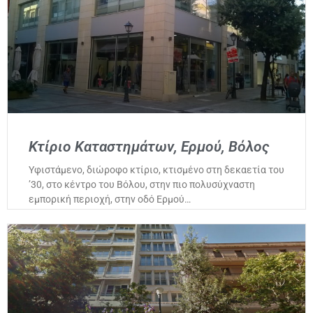
Κτίριο Καταστημάτων, Ερμού, Βόλος
Υφιστάμενο, διώροφο κτίριο, κτισμένο στη δεκαετία του
’30, στο κέντρο του Βόλου, στην πιο πολυσύχναστη
εμπορική περιοχή, στην οδό Ερμού…