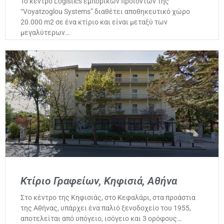
Το κέντρο Logistics εμπορικών προϊόντων της
“Voyatzoglou Systems” διαθέτει αποθηκευτικό χώρο
20.000 m2 σε ένα κτίριο και είναι μεταξύ των
μεγαλύτερων…
Κτίριο Γραφείων, Κηφισιά, Αθήνα
Στο κέντρο της Κηφισιάς, στο Κεφαλάρι, στα προάστια
της Αθήνας, υπάρχει ένα παλιό ξενοδοχείο του 1955,
αποτελείται από υπόγειο, ισόγειο και 3 ορόφους…