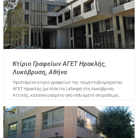
Κτίριο Γραφείων ΑΓΕΤ Ηρακλής,
Λυκόβρυση, Αθήνα
Υφιστάμενο κτίριο γραφείων της τσιμεντοβιομηχανίας
ΑΓΕΤ Ηρακλής (μετέπειτα Lafarge) στη Λυκόβρυση
Αττικής, κατασκευασμένο από οπλισμένο σκυρόδεμα…