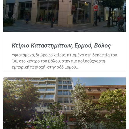
Κτίριο Καταστημάτων, Ερμού, Βόλος
Υφιστάμενο, διώροφο κτίριο, κτισμένο στη δεκαετία του
’30, στο κέντρο του Βόλου, στην πιο πολυσύχναστη
εμπορική περιοχή, στην οδό Ερμού…