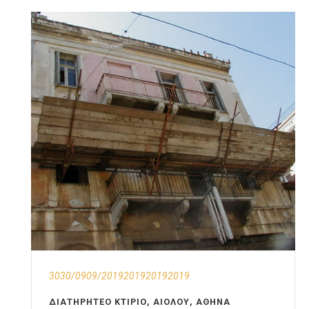
3030/0909/2019201920192019
ΔΙΑΤΗΡΗΤΈΟ ΚΤΊΡΙΟ, ΑΙΌΛΟΥ, ΑΘΉΝΑ