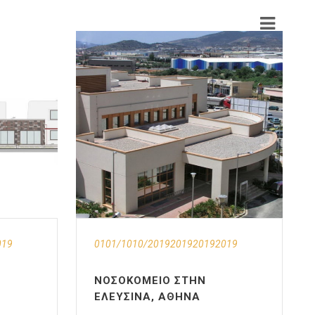
019
0101/1010/2019201920192019
ΝΟΣΟΚΟΜΕΊΟ ΣΤΗΝ
ΕΛΕΥΣΊΝΑ, ΑΘΉΝΑ