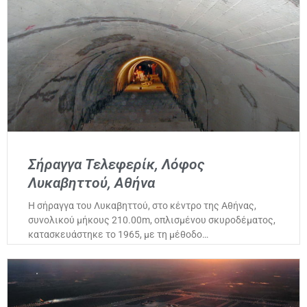
Σήραγγα Τελεφερίκ, Λόφος
Λυκαβηττού, Αθήνα
Η σήραγγα του Λυκαβηττού, στο κέντρο της Αθήνας,
συνολικού μήκους 210.00m, οπλισμένου σκυροδέματος,
κατασκευάστηκε το 1965, με τη μέθοδο…