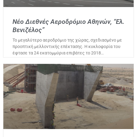
Νέο Διεθνές Αεροδρόμιο Αθηνών, “Ελ.
Βενιζέλος”
Το μεγαλύτερο αεροδρόμιο της χώρας, σχεδιασμένο με
προοπτική μελλοντικής επέκτασης. Η κυκλοφορία του
έφτασε τα 24 εκατομμύρια επιβάτες το 2018…