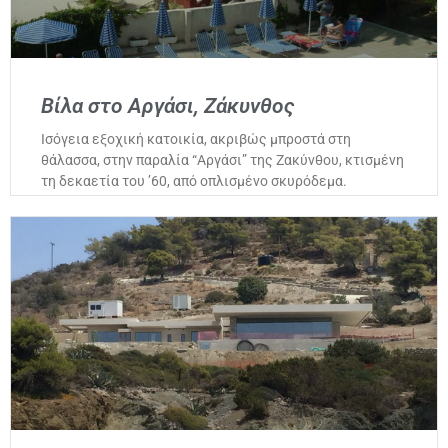
Βίλα στο Αργάσι, Ζάκυνθος
Ισόγεια εξοχική κατοικία, ακριβώς μπροστά στη
θάλασσα, στην παραλία “Αργάσι” της Ζακύνθου, κτισμένη
τη δεκαετία του ’60, από οπλισμένο σκυρόδεμα.