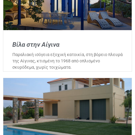
Βίλα στην Αίγινα
Παραλιακή ισόγεια εξοχική κατοικία, στη βόρειο πλευρά
της Αίγινας, κτισμένη το 1968 από οπλισμένο
σκυρόδεμα, χωρίς τοιχώματα.