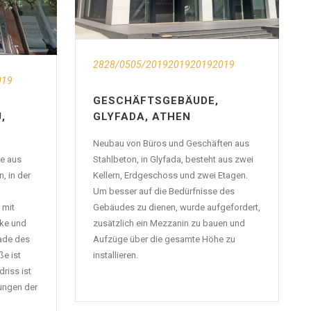
2828/0505/2019201920192019
019
GESCHÄFTSGEBÄUDE,
,
GLYFADA, ATHEN
Neubau von Büros und Geschäften aus
e aus
Stahlbeton, in Glyfada, besteht aus zwei
, in der
Kellern, Erdgeschoss und zwei Etagen.
Um besser auf die Bedürfnisse des
 mit
Gebäudes zu dienen, wurde aufgefordert,
ke und
zusätzlich ein Mezzanin zu bauen und
ade des
Aufzüge über die gesamte Höhe zu
e ist
installieren.
riss ist
ungen der