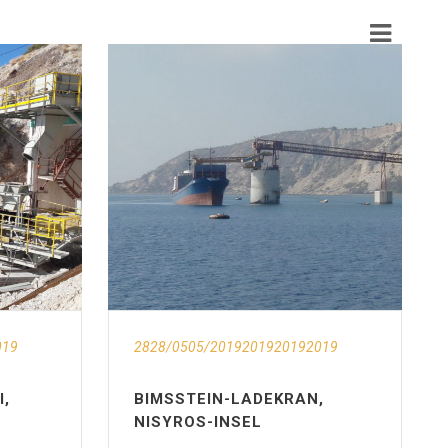
019
2828/0505/2019201920192019
I,
BIMSSTEIN-LADEKRAN,
NISYROS-INSEL