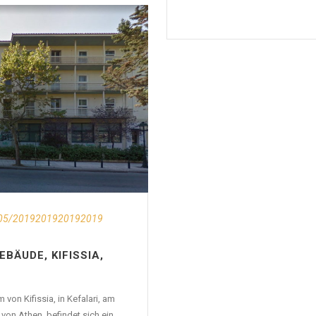
05/2019201920192019
BÄUDE, KIFISSIA,
 von Kifissia, in Kefalari, am
von Athen, befindet sich ein