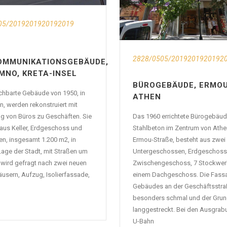
05/2019201920192019
2828/0505/2019201920192
OMMUNIKATIONSGEBÄUDE,
MNO, KRETA-INSEL
BÜROGEBÄUDE, ERMOU
chbarte Gebäude von 1950, in
ATHEN
, werden rekonstruiert mit
 von Büros zu Geschäften. Sie
Das 1960 errichtete Bürogebäud
aus Keller, Erdgeschoss und
Stahlbeton im Zentrum von Athen
en, insgesamt 1.200 m2, in
Ermou-Straße, besteht aus zwei
Lage der Stadt, mit Straßen um
Untergeschossen, Erdgeschoss
 wird gefragt nach zwei neuen
Zwischengeschoss, 7 Stockwer
usern, Aufzug, Isolierfassade,
einem Dachgeschoss. Die Fass
Gebäudes an der Geschäftsstraß
besonders schmal und der Grund
langgestreckt. Bei den Ausgrab
U-Bahn