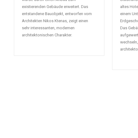
existierenden Gebäude erweitert. Das
altes Hot
entstandene Bauobjekt, entworfen vom
einem Un
Architekten Nikos Ktenas, zeigt einen
Erdgescho
sehr interessanten, modernen
Das Gebä
architektonischen Charakter.
aufgewert
wechseln,
architekt