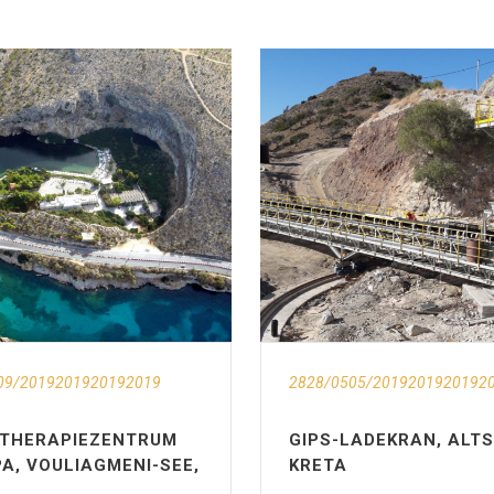
09/2019201920192019
2828/0505/2019201920192
THERAPIEZENTRUM
GIPS-LADEKRAN, ALTS
A, VOULIAGMENI-SEE,
KRETA