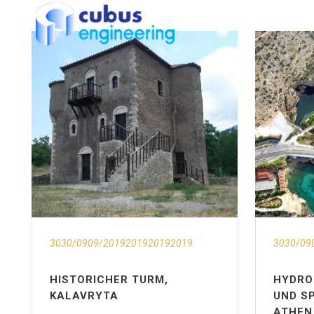
3030/0909/2019201920192019
3030/09
HISTORICHER TURM,
HYDRO
KALAVRYTA
UND SP
ATHEN