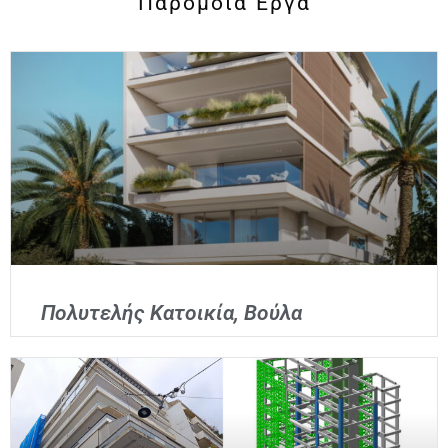
Παρόμοια Έργα
Πολυτελής Κατοικία, Βούλα