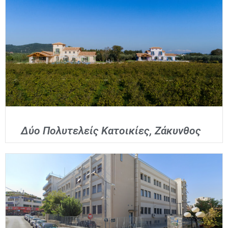
Δύο Πολυτελείς Κατοικίες, Ζάκυνθος