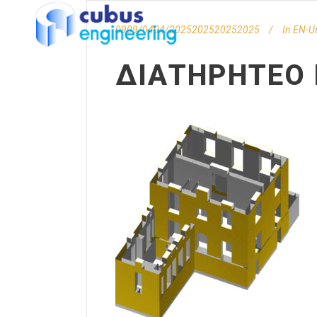
0909/0404/2025202520252025
In
EN-U
ΔΙΑΤΗΡΗΤΈΟ 