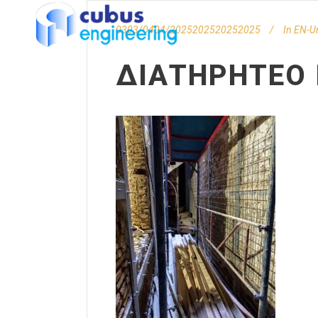
0303/0404/2025202520252025
In
EN-U
ΔΙΑΤΗΡΗΤΈΟ 