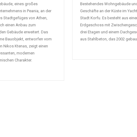
ebäude, eines großes
Bestehendes Wohngebäude un
ternehmens in Peania, an der
Geschäfte an der Küste im Yach
s Stadtgefüges von Athen,
Stadt Korfu. Es besteht aus ein
rch einen Anbau zum
Erdgeschoss mit Zwischengesc
nden Gebäude erweitert. Das
drei Etagen und einem Dachge
ne Bauobjekt, entworfen vom
aus Stahlbeton, das 2002 gebau
en Nikos Ktenas, zeigt einen
ressanten, modernen
onischen Charakter.