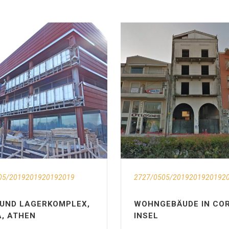
05/2019201920192019
2727/0505/2019201920192
 UND LAGERKOMPLEX,
WOHNGEBÄUDE IN COR
A, ATHEN
INSEL