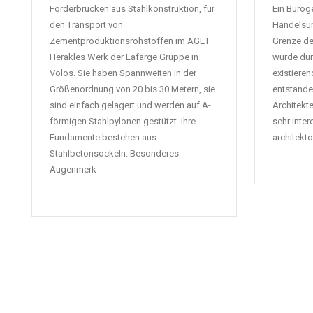
Förderbrücken aus Stahlkonstruktion, für
Ein Bürog
den Transport von
Handelsun
Zementproduktionsrohstoffen im AGET
Grenze de
Herakles Werk der Lafarge Gruppe in
wurde du
Volos. Sie haben Spannweiten in der
existiere
Größenordnung von 20 bis 30 Metern, sie
entstande
sind einfach gelagert und werden auf A-
Architekt
förmigen Stahlpylonen gestützt. Ihre
sehr inte
Fundamente bestehen aus
architekt
Stahlbetonsockeln. Besonderes
Augenmerk