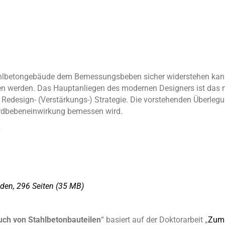
Stahlbetongebäude dem Bemessungsbeben sicher widerstehen kan
n werden. Das Hauptanliegen des modernen Designers ist das nich
 Redesign- (Verstärkungs-) Strategie. Die vorstehenden Überleg
 Erdbebeneinwirkung bemessen wird.
6
den, 296 Seiten
(35 MΒ)
ruch von Stahlbetonbauteilen
“ basiert auf der Doktorarbeit
„
Zum 