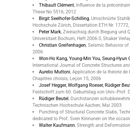
Thibault Clément
, Influence de la précontra
These No 5516, 2012
Birgit Seelhofer-Schilling
, Umschnürte Stahlb
Hochschule Zürich, Dissertation ETH Nr. 17772
Peter Mark
, Zweiachsig durch Biegung und Qu
Universitaet Bochum, Heft 2006-3, Shaker Verl
Christian Greifenhagen
, Seismic Behavior o
2006
Won-Ho Kang, Young-Min You, Seung-Hyun 
International Journal of Concrete Structures and
Aurelio Muttoni
, Application de la théorie de
Chapitres choisis, Leçon 15, 2006
Josef Hegger, Wolfgang Roeser, Rüdiger Beute
Festschrift zum 60. Geburtstag von Univ.-Prof. D
Rüdiger Beutel
, Durchstanzen schubbewehrte
Technischen Hochschule Aachen, Mai 2003
Punching of Structural Concrete Slabs, Techni
dedicated to Prof. Sven Kinnunen on the occasio
Walter Kaufmann
, Strength and Deformation