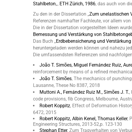
Stahlbeton
„,
ETH Zürich, 1986
,
das auch von di
Zu den in der Dissertation
„
Zum unelastischen V
Referenzen namhafter Fachleute, vor allem von
Die in der Dissertation vorgestellten Ideen wur
Bemessung und Verstärkung von Stahlbetonge
Das Buch „
Erdbebensicherung und Verstärkung
heruntergeladen werden können und nahezu jed
Die umfassendsten Referenzen sind nachfolgen
João T. Simões, Miguel Fernández Ruiz, Aure
reinforcement by means of a refined mechanical 
João T. Simões
, The mechanics of punching 
Lausanne, These No 8387, 2018
Muttoni A., Fernández Ruiz M., Simões J. T.
,
code provisions, fib Congress, Melbourne, Austra
Robert Koppitz
, Effect of Deformation Hist
6472, 2015
Robert Koppitz, Albin Kenel, Thomas Keller
, 
Engineering Structures, 2013-52,p. 123-130
Stephan Etter
, Zum Tragverhalten von Verbu