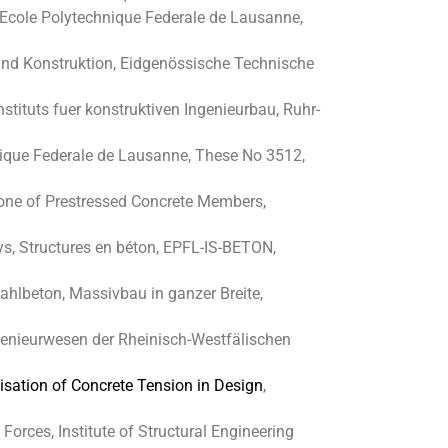
, Ecole Polytechnique Federale de Lausanne,
k und Konstruktion, Eidgenössische Technische
stituts fuer konstruktiven Ingenieurbau, Ruhr-
hnique Federale de Lausanne, These No 3512,
one of Prestressed Concrete Members,
ys,
Structures en béton, EPFL-IS-BETON,
ahlbeton, Massivbau in ganzer Breite,
genieurwesen der Rheinisch-Westfälischen
isation of Concrete Tension in Design
,
orces, Institute of Structural Engineering