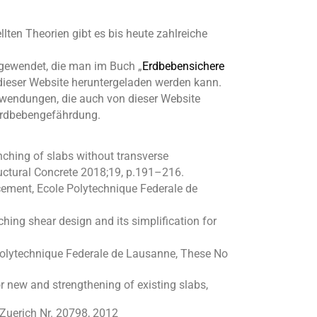
ellten Theorien gibt es bis heute zahlreiche
angewendet, die man im Buch „
Erdbebensichere
 dieser Website heruntergeladen werden kann.
Anwendungen, die auch von dieser Website
Erdbebengef
ä
hrdung.
unching of slabs without transverse
ructural Concrete 2018;19, p.191–216.
cement, Ecole Polytechnique Federale de
hing shear design and its simplification for
 Polytechnique Federale de Lausanne, These No
r new and strengthening of existing slabs,
Zuerich Nr. 20798, 2012