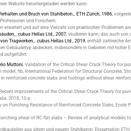
eser Website heruntergeladen werden kann.
erhalten und Bruch von Stahlbeton
„,
ETH Zürich, 1986
, vorgest
 Professoren und Forschern.
den erweitert und auf eine Vielzahl von praktischen Problemen 
bäuden
„,
cubus Hellas Ltd., 2007
, studieren kann, das auch von
 von Tragwerken
„,
cubus Hellas Ltd., 2019
, enthält zahlreiche 
en Gebäudetyp abdecken, insbesondere in Gebieten mit hoher 
d aufgeführt:
lio Muttoni
, Validation of the Critical Shear Crack Theory for p
model, fib, International Federation for Structural Concrete, St
in reinforced concrete slabs and footings without shear reinfor
 Recent improvements of the Critical Shear Crack Theory for punc
lia, 2018, 10 p.
ory on Punching Resistance of Reinforced Concrete Slabs, Ecole
Punching shear of RC flat slabs – Review of analytical models fo
ndbauteilen aus altem und neuem Stahlbeton, Dissertation ETH 