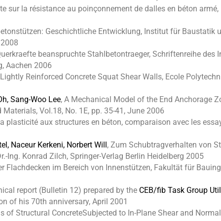
inte sur la résistance au poinçonnement de dalles en béton armé
etonstützen: Geschichtliche Entwicklung,
Institut für Baustati
, 2008
erkraefte beanspruchte Stahlbetontraeger, Schriftenreihe des In
ag, Aachen 2006
f Lightly Reinforced Concrete Squat Shear Walls, Ecole Polytec
Oh, Sang-Woo Lee
, A Mechanical Model of the End Anchorage Z
 Materials, Vol.18, No. 1E, pp. 35-41, June 2006
 la plasticité aux structures en béton, comparaison avec les essa
l, Naceur Kerkeni, Norbert Will
, Zum Schubtragverhalten von St
r.-Ing. Konrad Zilch, Springer-Verlag Berlin Heidelberg 2005
r Flachdecken im Bereich von Innenstützen, Fakultät für Bauin
cal report (Bulletin 12) prepared by the
CEB/fib Task Group Util
n of his 70th anniversary, April 2001
s of Structural ConcreteSubjected to In-Plane Shear and Normal F