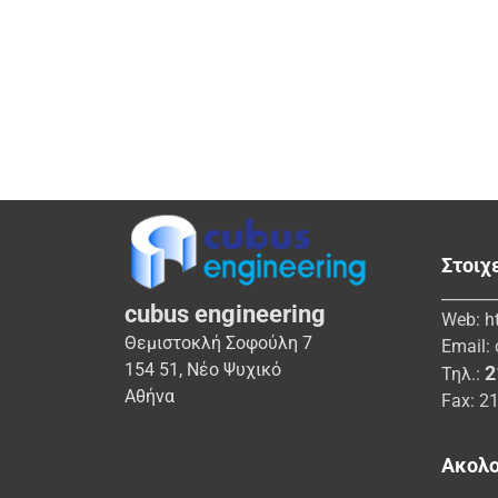
Στοιχ
_______
cubus engineering
Web:
h
Θεμιστοκλή Σοφούλη 7
Email:
154 51, Νέο Ψυχικό
2
Τηλ.:
Αθήνα
Fax: 2
Ακολο
_______