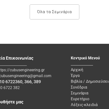
Όλα τα Σεμινάρια
εία Επικοινωνίας
Κεντρικό Μενού
_____________
________________
Αρχική
ttps://cubusengineering.gr
Έργα
cubusengineering@gmail.com
10 6722360
,
366
,
389
Βιβλία / Δημοσιεύσει
Συνέδρια
10 6722 382
Σεμινάρια
Ευρετήριο
υθήστε μας
Λέξεις-κλειδιά
________________