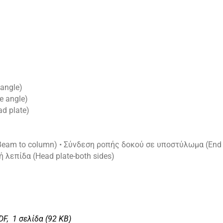
angle)
e angle)
d plate)
eam to column) • Σύνδεση ροπής δοκού σε υποστύλωμα (End 
λεπίδα (Ηead plate-both sides)
DF,
1 σελίδα (92 KΒ)