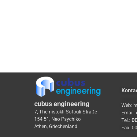
Konta
_______
cubus engineering
Web:
h
7, Themistokli Sofouli Straße
Email:
154 51, Neo Psychiko
0
Tel.:
Athen, Griechenland
Fax: 0