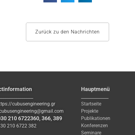
Zurück zu den Nachrichten
ctinformation
Hauptmenü
________________
_____________
ttps://cubusengineering.gr
Startseite
cubusengineering@gmail.com
Projekte
030 210 6722360
,
366
,
389
Publikationen
Konferenzen
030 210 6722 382
Seminare